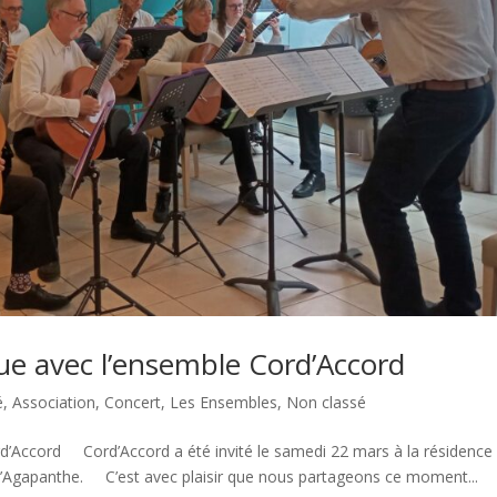
e avec l’ensemble Cord’Accord
é
,
Association
,
Concert
,
Les Ensembles
,
Non classé
d’Accord Cord’Accord a été invité le samedi 22 mars à la résidence
ce l’Agapanthe. C’est avec plaisir que nous partageons ce moment...